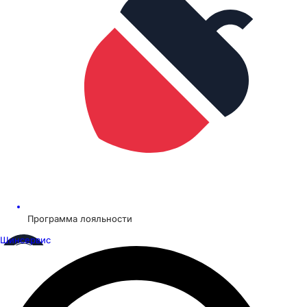
Программа лояльности
Шинсервис