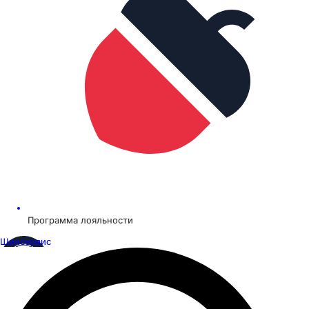
Программа лояльности
Шинсервис