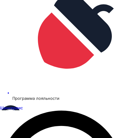
Программа лояльности
Шинсервис