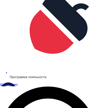
Программа лояльности
Шинсервис