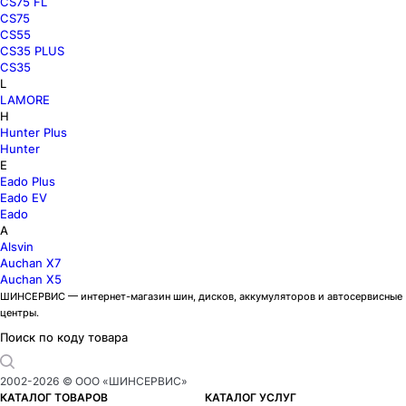
CS75 FL
CS75
CS55
CS35 PLUS
CS35
L
LAMORE
H
Hunter Plus
Hunter
E
Eado Plus
Eado EV
Eado
A
Alsvin
Auchan X7
Auchan X5
ШИНСЕРВИС — интернет-магазин шин, дисков, аккумуляторов и автосервисные
центры.
Поиск по коду товара
2002-
2026
© ООО «ШИНСЕРВИС»
КАТАЛОГ ТОВАРОВ
КАТАЛОГ УСЛУГ