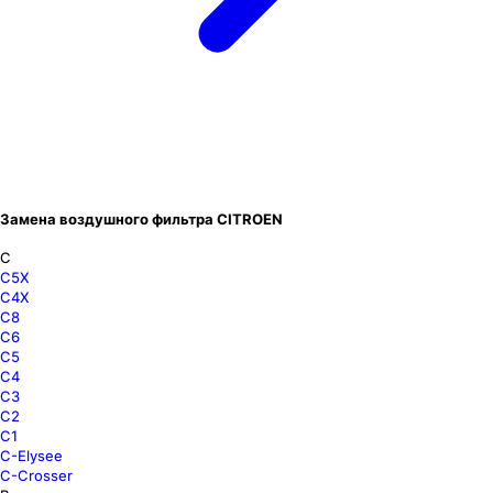
Замена воздушного фильтра CITROEN
C
C5X
C4X
C8
C6
C5
C4
C3
C2
C1
C-Elysee
C-Crosser