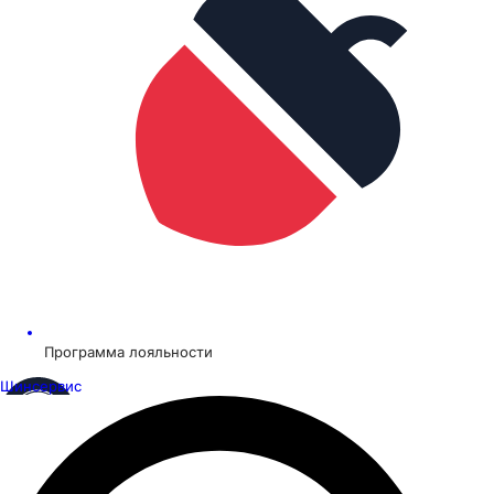
Программа лояльности
Шинсервис