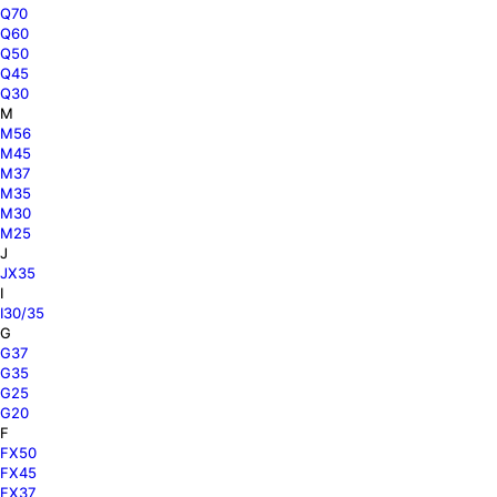
Q70
Q60
Q50
Q45
Q30
M
M56
M45
M37
M35
M30
M25
J
JX35
I
I30/35
G
G37
G35
G25
G20
F
FX50
FX45
FX37