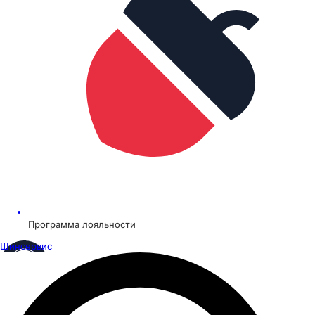
Программа лояльности
Шинсервис