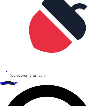
Программа лояльности
Шинсервис