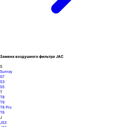
Замена воздушного фильтра JAC
S
Sunray
S7
S3
S5
T
T8
T9
T8 Pro
T6
J
JS3