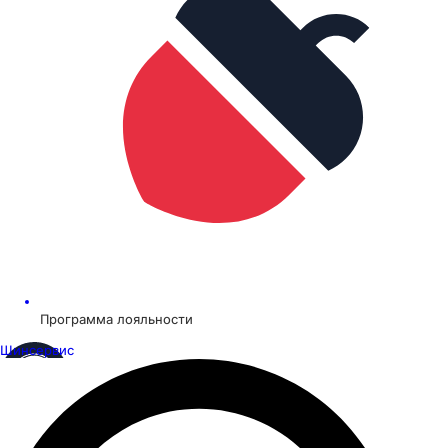
Программа лояльности
Шинсервис