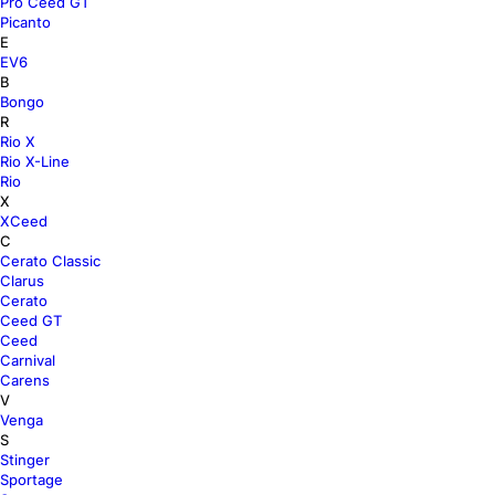
Pro Ceed GT
Picanto
E
EV6
B
Bongo
R
Rio X
Rio X-Line
Rio
X
XCeed
C
Cerato Classic
Clarus
Cerato
Ceed GT
Ceed
Carnival
Carens
V
Venga
S
Stinger
Sportage