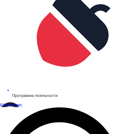
Программа лояльности
Шинсервис