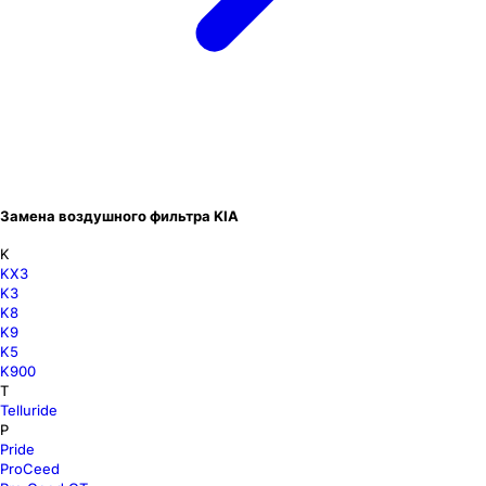
Замена воздушного фильтра KIA
K
KX3
K3
K8
K9
K5
K900
T
Telluride
P
Pride
ProCeed