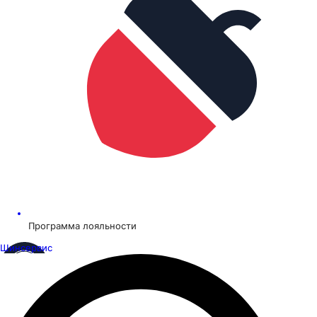
Программа лояльности
Шинсервис