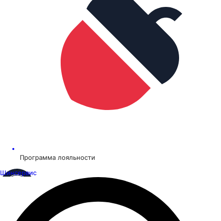
Программа лояльности
Шинсервис