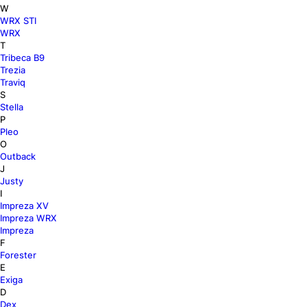
W
WRX STI
WRX
T
Tribeca В9
Trezia
Traviq
S
Stella
P
Pleo
O
Outback
J
Justy
I
Impreza XV
Impreza WRX
Impreza
F
Forester
E
Exiga
D
Dex