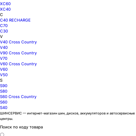
XC60
XC40
C
C40 RECHARGE
C70
C30
V
V40 Cross Country
V40
V90 Cross Country
V70
V60 Cross Country
V60
V50
S
S90
S80
S60 Cross Country
S60
S40
ШИНСЕРВИС — интернет-магазин шин, дисков, аккумуляторов и автосервисные
центры.
Поиск по коду товара