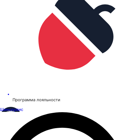
Программа лояльности
Шинсервис