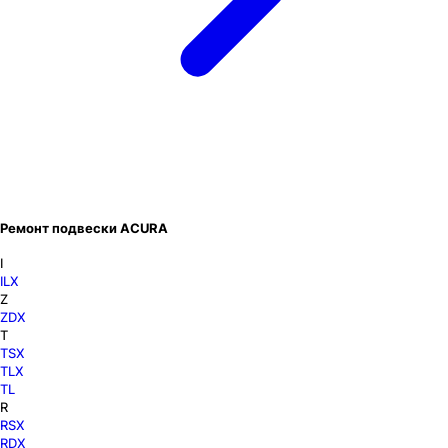
Ремонт подвески ACURA
I
ILX
Z
ZDX
T
TSX
TLX
TL
R
RSX
RDX