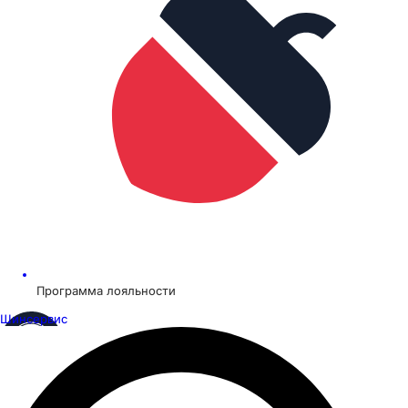
Программа лояльности
Шинсервис