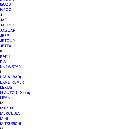
ISUZU
IVECO
J
JAC
JAECOO
JAGUAR
JEEP
JETOUR
JETTA
K
KAIYI
KIA
KNEWSTAR
L
LADA (ВАЗ)
LAND ROVER
LEXUS
LI AUTO (LiXiang)
LIFAN
M
MAZDA
MERCEDES
MINI
MITSUBISHI
N