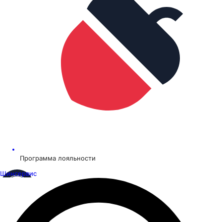
Программа лояльности
Шинсервис