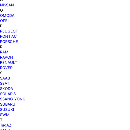
NISSAN
O
OMODA
OPEL
P
PEUGEOT
PONTIAC
PORSCHE
R
RAM
RAVON
RENAULT
ROVER
S
SAAB
SEAT
SKODA
SOLARIS
SSANG YONG
SUBARU
SUZUKI
SWM
T
TagAZ