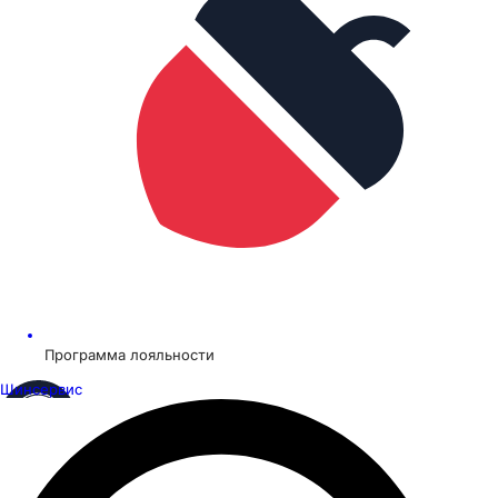
Программа лояльности
Шинсервис