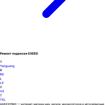
Ремонт подвески EXEED
Y
Yaoguang
R
RX
L
LX
V
VX
T
TXL
ШИНСЕРВИС — интернет-магазин шин, дисков, аккумуляторов и автосервисные