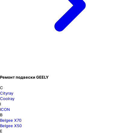
Ремонт подвески GEELY
C
Cityray
Coolray
I
ICON
B
Belgee X70
Belgee X50
E