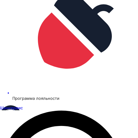
Программа лояльности
Шинсервис