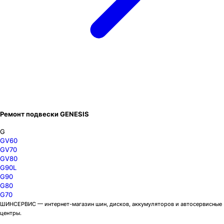
Ремонт подвески GENESIS
G
GV60
GV70
GV80
G90L
G90
G80
G70
ШИНСЕРВИС — интернет-магазин шин, дисков, аккумуляторов и автосервисные
центры.