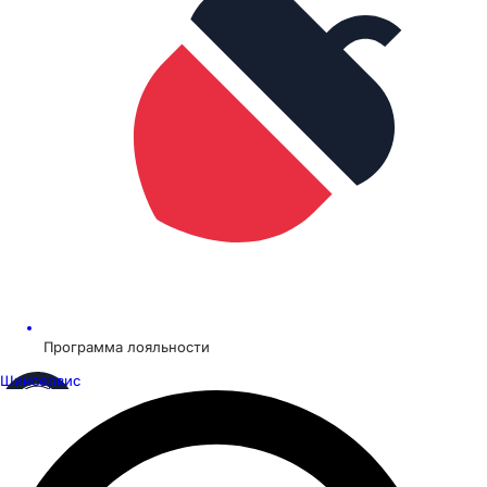
Программа лояльности
Шинсервис