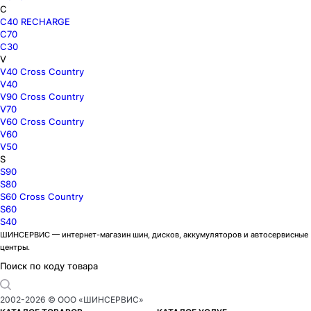
C
C40 RECHARGE
C70
C30
V
V40 Cross Country
V40
V90 Cross Country
V70
V60 Cross Country
V60
V50
S
S90
S80
S60 Cross Country
S60
S40
ШИНСЕРВИС — интернет-магазин шин, дисков, аккумуляторов и автосервисные
центры.
Поиск по коду товара
2002-
2026
© ООО «ШИНСЕРВИС»