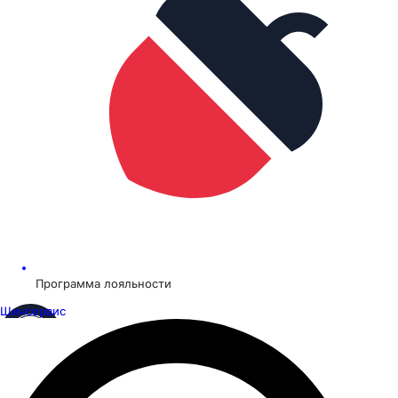
Программа лояльности
Шинсервис