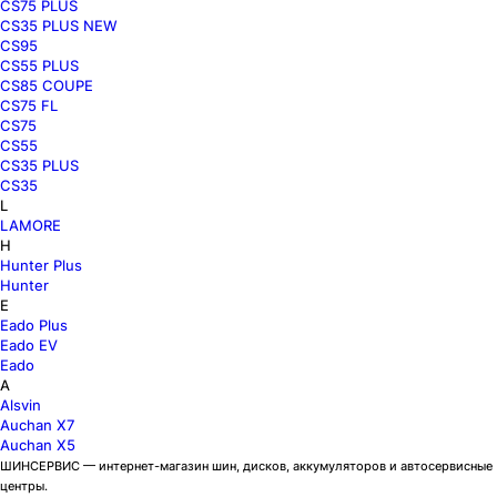
CS75 PLUS
CS35 PLUS NEW
CS95
CS55 PLUS
CS85 COUPE
CS75 FL
CS75
CS55
CS35 PLUS
CS35
L
LAMORE
H
Hunter Plus
Hunter
E
Eado Plus
Eado EV
Eado
A
Alsvin
Auchan X7
Auchan X5
ШИНСЕРВИС — интернет-магазин шин, дисков, аккумуляторов и автосервисные
центры.