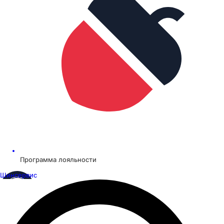
Программа лояльности
Шинсервис