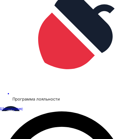
Программа лояльности
Шинсервис