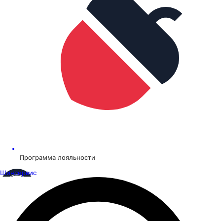
Программа лояльности
Шинсервис