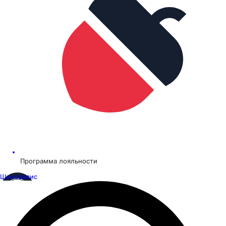
Программа лояльности
Шинсервис