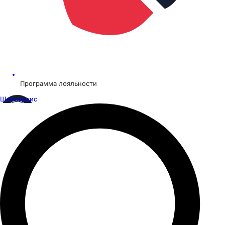
Программа лояльности
Шинсервис