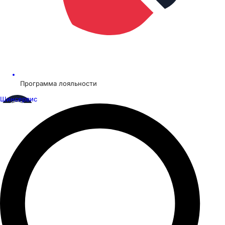
Программа лояльности
Шинсервис