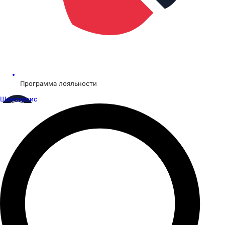
Программа лояльности
Шинсервис