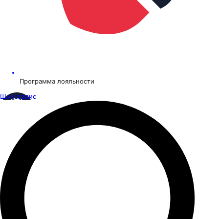
Программа лояльности
Шинсервис