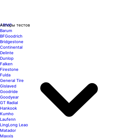
ARIVO
Авторы тестов
Barum
BFGoodrich
Bridgestone
Continental
Delinte
Dunlop
Falken
Firestone
Fulda
General Tire
Gislaved
Goodride
Goodyear
GT Radial
Hankook
Kumho
Laufenn
LingLong Leao
Matador
Maxxis