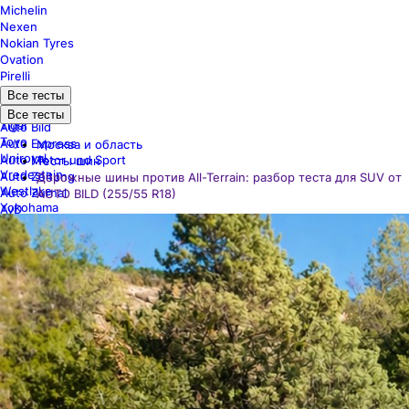
Michelin
Nexen
Nokian Tyres
Ovation
Pirelli
Sailun
ACE
Все тесты
Sava
ADAC
Все тесты
Tigar
Auto Bild
Toyo
Auto Express
Москва и область
Uniroyal
Auto Motor und Sport
Тесты шин
Vredestein
Auto Zeitung
Дорожные шины против All-Terrain: разбор теста для SUV от
Westlake
Auto Zurnal
AUTO BILD (255/55 R18)
Yokohama
AvD
NAF Motor
Sport Auto
Tyre Reviews
UTAC
Vi Bilagare