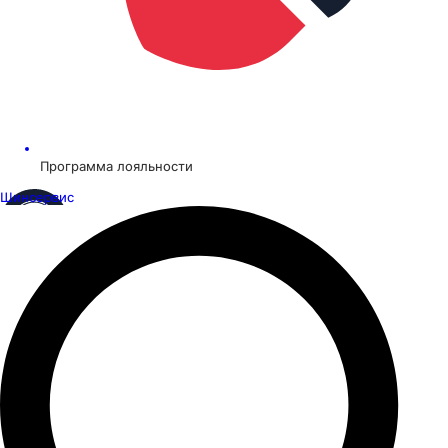
Программа лояльности
Шинсервис