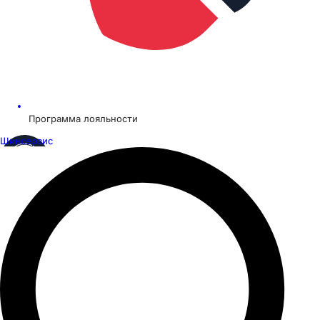
Программа лояльности
Шинсервис