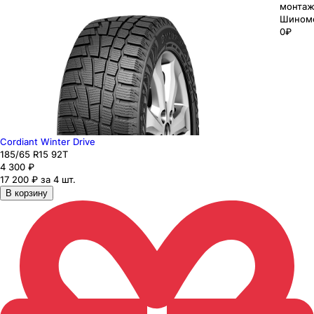
монтаж
Шином
0₽
Cordiant Winter Drive
185
/65
R15
92
T
4 300
₽
17 200 ₽ за 4 шт.
В корзину