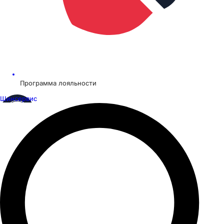
Программа лояльности
Шинсервис