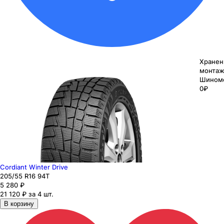
Хранен
монтаж
Шином
0₽
Cordiant Winter Drive
205
/55
R16
94
T
5 280
₽
21 120 ₽ за 4 шт.
В корзину