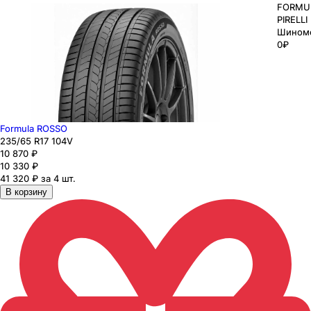
FORMU
PIRELLI
Шином
0₽
Formula ROSSO
235
/65
R17
104
V
10 870
₽
10 330
₽
41 320 ₽ за 4 шт.
В корзину