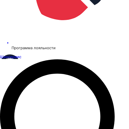
Программа лояльности
Шинсервис