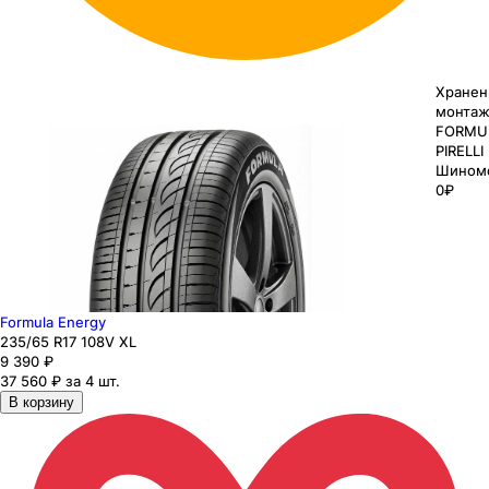
Хранен
монтаж
FORMU
PIRELLI
Шином
0₽
Formula Energy
235
/65
R17
108
V
XL
9 390
₽
37 560 ₽ за 4 шт.
В корзину