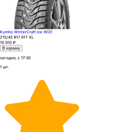
Kumho WinterCraft Ice WI31
215
/45
R17
91
T
XL
10 910
₽
В корзину
сегодня, с 17:30
1 шт.