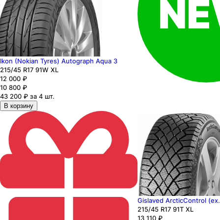
Ikon (Nokian Tyres) Autograph Aqua 3
215
/45
R17
91
W
XL
12 000
₽
10 800
₽
43 200 ₽ за 4 шт.
В корзину
Gislaved ArcticControl (ex
215
/45
R17
91
T
XL
13 110
₽