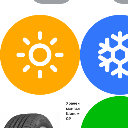
Хранение до
монтажа 0₽
Шиномонтаж
0₽