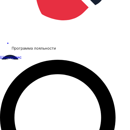
Программа лояльности
Шинсервис