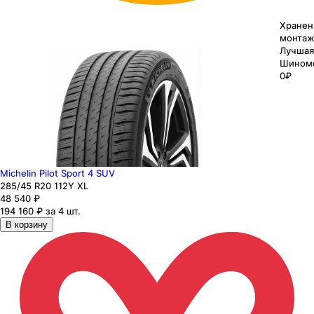
Хранен
монтаж
Лучшая
Шином
0₽
Michelin Pilot Sport 4 SUV
285
/45
R20
112
Y
XL
48 540
₽
194 160 ₽ за 4 шт.
В корзину