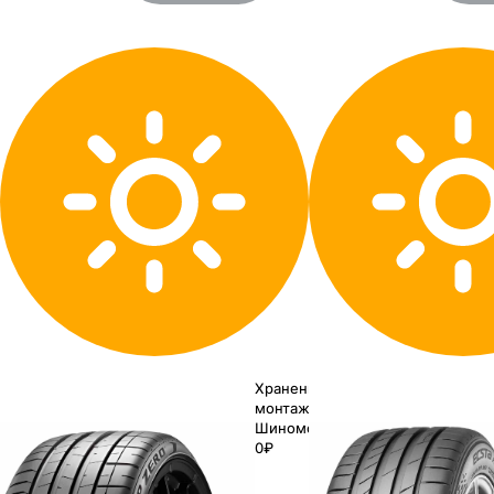
Хранение до
монтажа 0₽
Шиномонтаж
0₽