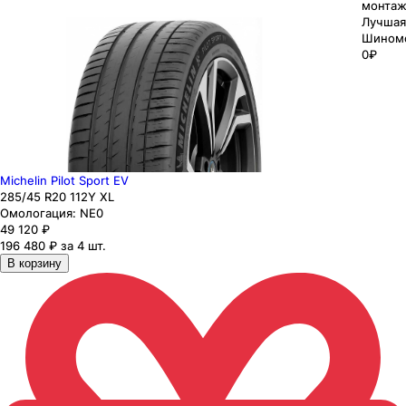
монтаж
Лучшая
Шином
0₽
Michelin Pilot Sport EV
285
/45
R20
112
Y
XL
Омологация:
NE0
49 120
₽
196 480 ₽ за 4 шт.
В корзину