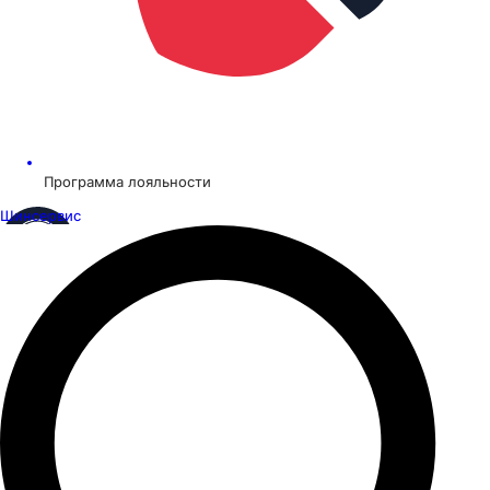
Программа лояльности
Шинсервис