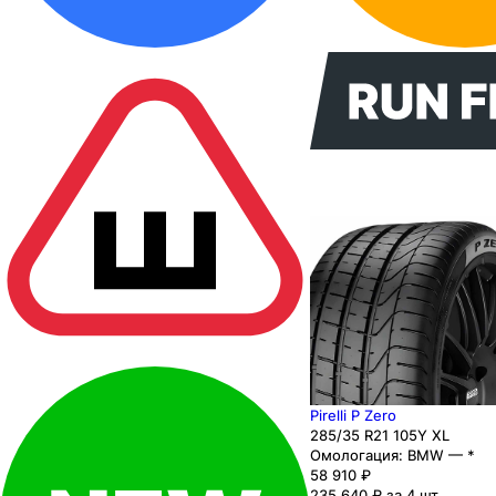
Pirelli P Zero
285
/35
R21
105
Y
XL
Омологация:
BMW — *
58 910
₽
235 640 ₽ за 4 шт.