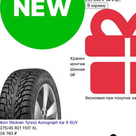
В корзину
Хранение до
монтажа 0₽
Шиномонтаж
0₽
Экономия
при покупке
з
Ikon (Nokian Tyres) Autograph Ice 9 SUV
275
/45
R21
110
T
XL
26 760
₽