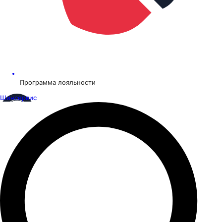
Программа лояльности
Шинсервис