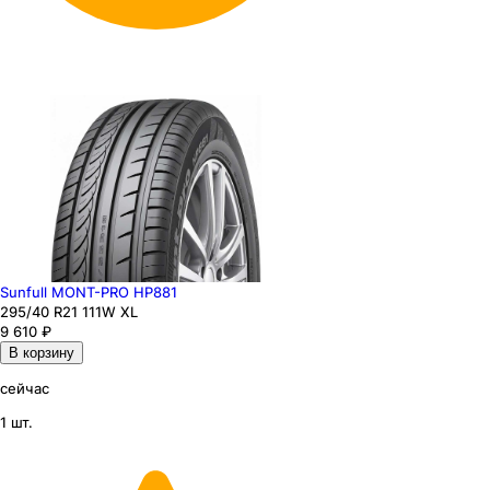
Sunfull MONT-PRO HP881
295
/40
R21
111
W
XL
9 610
₽
В корзину
сейчас
1 шт.