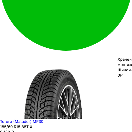
Хранен
монтаж
Шином
0₽
Torero (Matador) MP30
185
/60
R15
88
T
XL