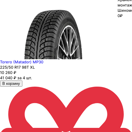
монтаж
Шином
0₽
Torero (Matador) MP30
225
/50
R17
98
T
XL
10 260
₽
41 040 ₽ за 4 шт.
В корзину