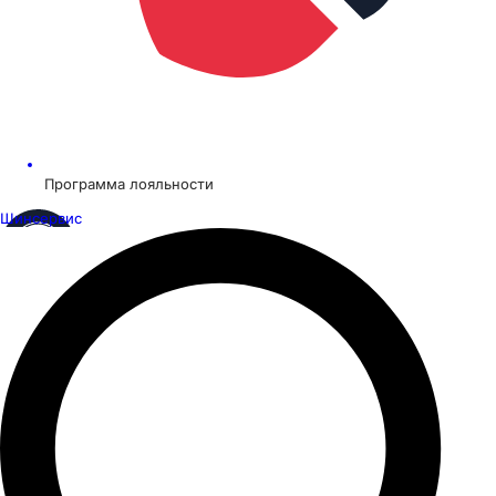
Программа лояльности
Шинсервис