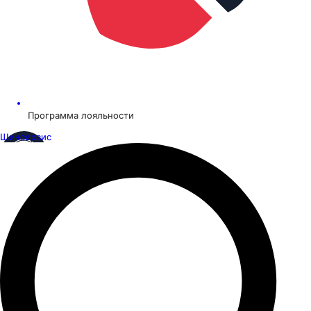
Программа лояльности
Шинсервис