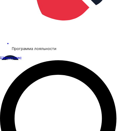
Программа лояльности
Шинсервис