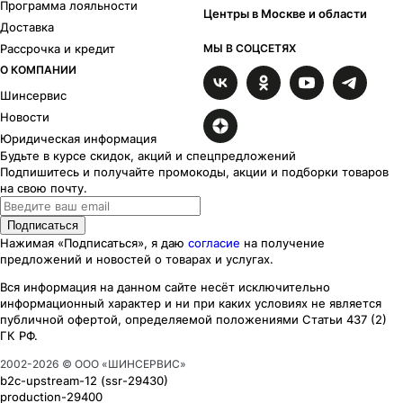
Программа лояльности
Venti
Vissol
Центры в Москве и области
Доставка
Wheels UP
X-RACE
Рассрочка и кредит
МЫ В СОЦСЕТЯХ
X-trike
X-trikeRST
О КОМПАНИИ
Yamato
Yamato Samurai
Yamato Segun
Yokatta
Шинсервис
YST
Новости
Юридическая информация
Будьте в курсе скидок, акций и спецпредложений
Подпишитесь и получайте промокоды, акции и подборки товаров
на свою почту.
Подписаться
Нажимая «Подписаться», я даю
согласие
на получение
предложений и новостей о товарах и услугах.
Вся информация на данном сайте несёт исключительно
информационный характер
и ни при каких
условиях
не является
публичной офертой, определяемой положениями Статьи 437 (2)
ГК РФ.
2002-
2026
© ООО «ШИНСЕРВИС»
b2c-upstream-12
(ssr
-29430
)
production-29400