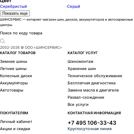
Цвет
Серебристый
Серый
Бренды
Показать еще
AEZ
Alcasta
ШИНСЕРВИС — интернет-магазин шин, дисков, аккумуляторов и автосервисные
центры.
Carwel
Cross Street
Dezent
Dotz
Поиск по коду товара
Enzo
HARP
iFree Original
iFree
2002-
2026
© ООО «ШИНСЕРВИС»
K7
Khomen Wheels
КАТАЛОГ ТОВАРОВ
КАТАЛОГ УСЛУГ
КиК
Legeartis Concept
Зимние шины
Шиномонтаж
Legeartis Optima
Lizardo
Летние шины
Хранение шин
MAK
Megami
Колесные диски
Техническое обслуживание
N2O
NEO
Аккумуляторы
Бесплатная диагностика
Nitro
NZ
Автотовары
Замена масла в двигателе
PDW
Premium Series
Развал-схождение
RC Racing
Remain
Все услуги
Replica FR
Replica H
Rial
RPLC-Wheels
ПОКУПАТЕЛЯМ
КОНТАКТНАЯ ИНФОРМАЦИЯ
RPLC
RST
Личный кабинет
+7 495 106-33-43
Скад
Tech Line
Акции и скидки
Круглосуточная линия
Top Driver S-series
Vector