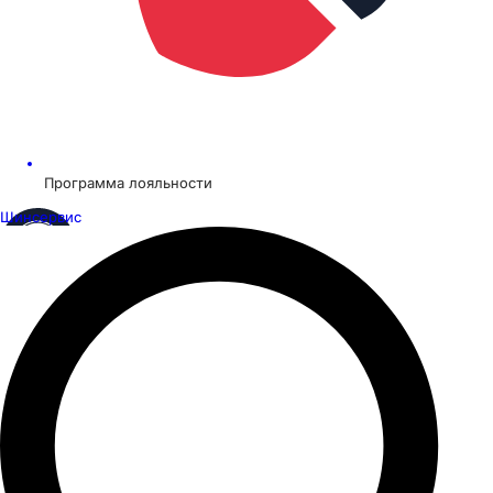
Программа лояльности
Шинсервис