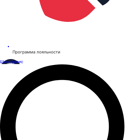
Программа лояльности
Шинсервис