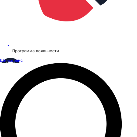
Программа лояльности
Шинсервис