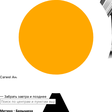
Carwel Ангара
20"x8.5J PCD 5x114.3 ЕТ 54 ЦО 67.1
— Забрать завтра и позднее
Митино - Барышиха