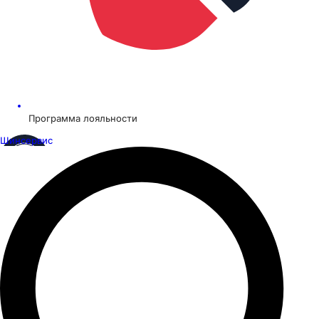
Программа лояльности
Шинсервис