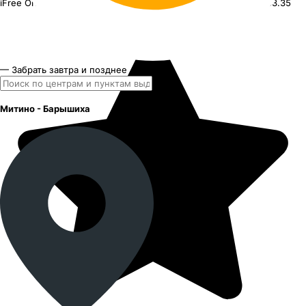
iFree Original ZV Focus KC878
16"x6.5J PCD 5x108 ЕТ 50 ЦО 63.35
— Забрать завтра и позднее
Митино - Барышиха