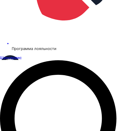
Программа лояльности
Шинсервис