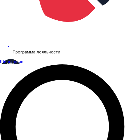
Программа лояльности
Шинсервис