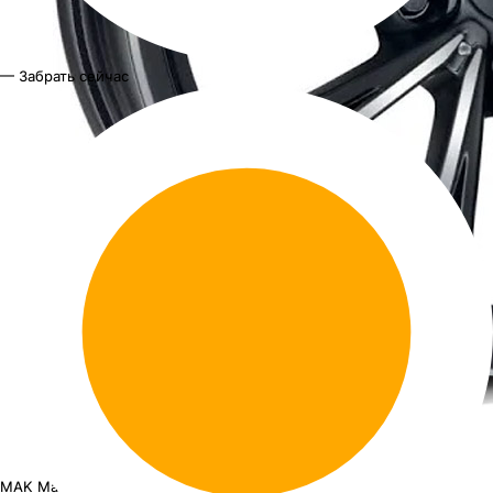
— Забрать сейчас
MAK Mark
18"x8J PCD 5x112 ЕТ 30 ЦО 66.6