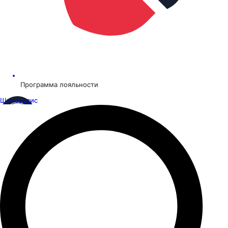
Программа лояльности
Шинсервис