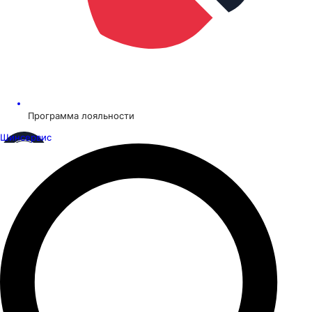
Программа лояльности
Шинсервис