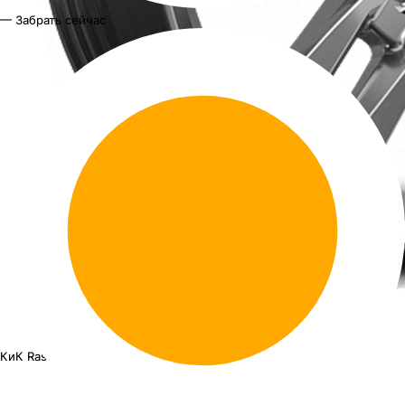
— Забрать сейчас
КиК Rassvet KC868
16"x6.5J PCD 5x105 ЕТ 38 ЦО 56.6