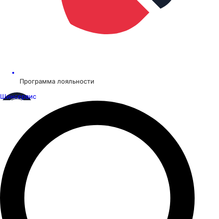
Программа лояльности
Шинсервис