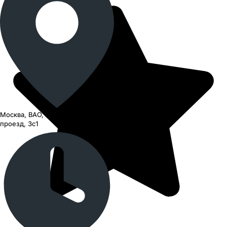
Москва, ВАО, Черницынский
проезд, 3с1