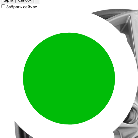
Карта
Список
Забрать сейчас