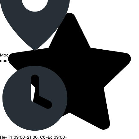
Москва, ВАО, Черницынский
проезд, 3с1
Пн–Пт 09:00–21:00, Сб–Вс 09:00–