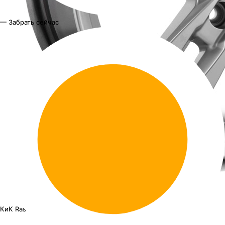
— Забрать сейчас
КиК Rassvet KC868
16"x6.5J PCD 5x114.3 ЕТ 38 ЦО 67.1