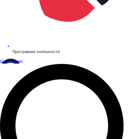
Программа лояльности
Шинсервис