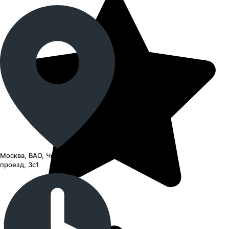
Москва, ВАО, Черницынский
проезд, 3с1