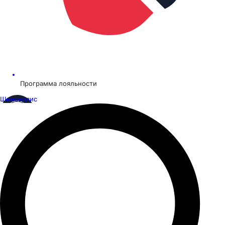
Программа лояльности
Шинсервис