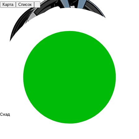
Карта
Список
Скад Нагано
16"x6.5J PCD 5x114.3 ЕТ 38 ЦО 67.1