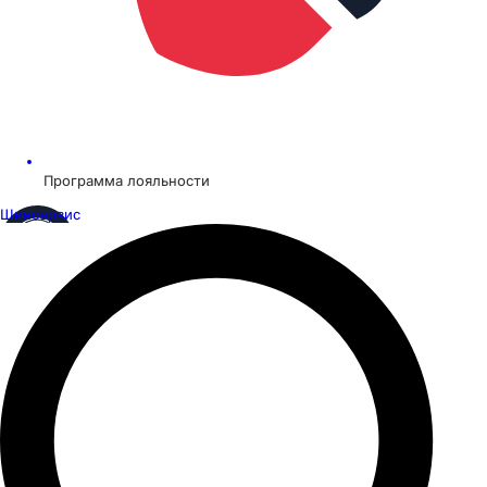
Программа лояльности
Шинсервис