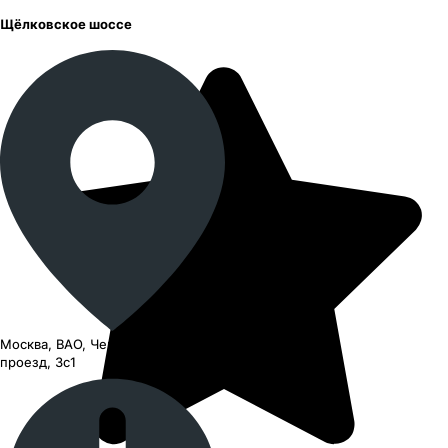
Щёлковское шоссе
Москва, ВАО, Черницынский
проезд, 3с1