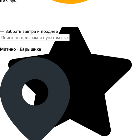
КиК Вудроф
18"x7J PCD 5x114.3 ЕТ 37 ЦО 66.6
— Забрать завтра и позднее
Митино - Барышиха