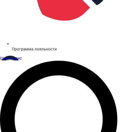
Программа лояльности
Шинсервис