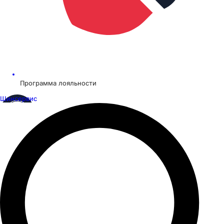
Программа лояльности
Шинсервис