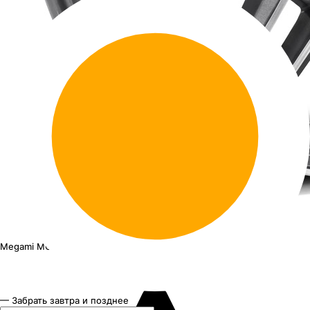
Megami MGM-17FF
18"x7.5J PCD 5x114.3 ЕТ 45 ЦО 67.1
— Забрать завтра и позднее